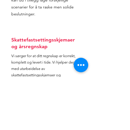
kan du i tillegg lage forskjellige
scenarier for å ta raske men solide
beslutninger.
Skattefastsettingsskjemaer
og årsregnskap
Vi sørger for at ditt regnskap er korrekt,
komplett og levert i tide. Vi hjelper deg
med utarbeidelse av
skattefastsettingsskjemaer og
årsregnskap, slik at du kan være trygg på
at alt er i henhold til regelverket. La oss
gjøre årsoppgjøret enkelt for deg.
Se alle tjenester